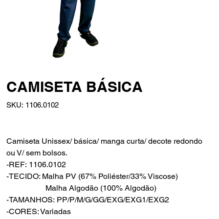
CAMISETA BÁSICA
SKU
SKU:
1106.0102
1106.0102
Camiseta Unissex/ básica/ manga curta/ decote redondo
ou V/ sem bolsos.
-REF: 1106.0102
-TECIDO: Malha PV (67% Poliéster/33% Viscose)
Malha Algodão (100% Algodão)
-TAMANHOS: PP/P/M/G/GG/EXG/EXG1/EXG2
-CORES: Variadas