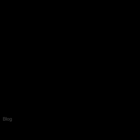
(12) 3621 3506
(12) 99220-8677
Início
Catálogo
Sobre nós
Contato
Blog