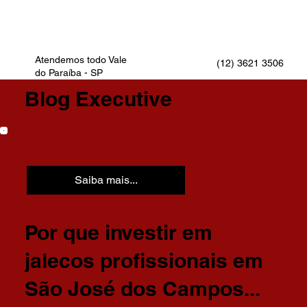
Atendemos todo Vale
(12) 3621 3506
do Paraíba - SP
Blog Executive
Saiba mais...
Por que investir em
jalecos profissionais em
São José dos Campos...