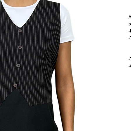
A
b
-
-
-