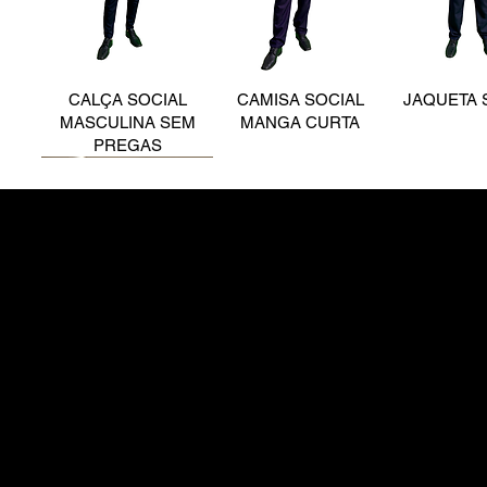
CALÇA SOCIAL
CAMISA SOCIAL
JAQUETA 
MASCULINA SEM
MANGA CURTA
PREGAS
(12) 3621 3506
(12) 99220-8677
CALÇA SOCIAL
CAMISA PÓLO PIQUÊ
CAMISET
MASCULINA COM
COM FRISO
PIQ
PREGAS