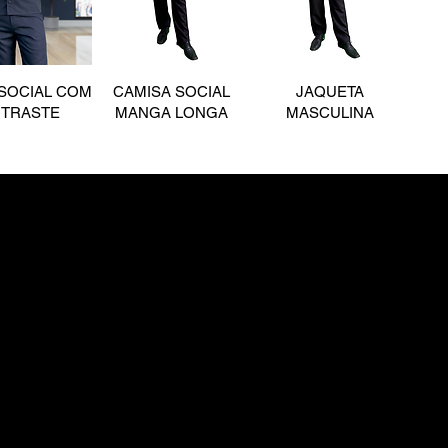
SOCIAL COM
CAMISA SOCIAL
JAQUETA
TRASTE
MANGA LONGA
MASCULINA
arlos Lopes,
72-335
 - Brasil
UETA DE
BLUSA DE MOLETOM
JAQUETA TACTEL
LETOM