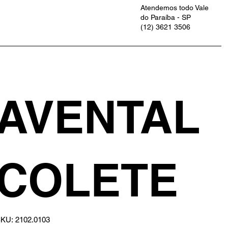
Atendemos todo Vale
do Paraíba - SP
(12) 3621 3506
AVENTAL
COLETE
SKU
KU:
2102.0103
2102.0103