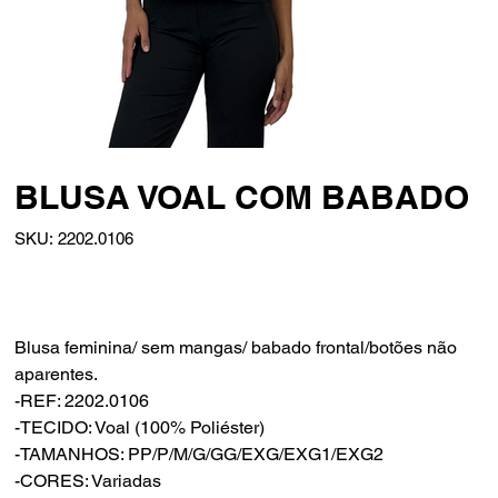
BLUSA VOAL COM BABADO
SKU
SKU:
2202.0106
2202.0106
Blusa feminina/ sem mangas/ babado frontal/botões não
aparentes.
-REF: 2202.0106
-TECIDO: Voal (100% Poliéster)
-TAMANHOS: PP/P/M/G/GG/EXG/EXG1/EXG2
-CORES: Variadas